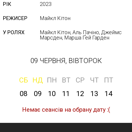
РІК
2023
РЕЖИСЕР
Майкл Кітон
У РОЛЯХ
Майкл Кітон, Аль Пачіно, Джеймс
Марсден, Марша Ґей Гарден
09 ЧЕРВНЯ, ВІВТОРОК
СБ
НД
ПН
ВТ
СР
ЧТ
ПТ
08
09
10
11
12
13
14
Немає сеансів на обрану дату :(