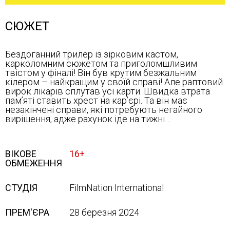
СЮЖЕТ
Бездоганний трилер із зірковим кастом,
карколомним сюжетом та приголомшливим
твістом у фіналі! Він був крутим безжальним
кілером – найкращим у своїй справі! Але раптовий
вирок лікарів сплутав усі карти. Швидка втрата
пам’яті ставить хрест на кар’єрі. Та він має
незакінчені справи, які потребують негайного
вирішення, адже рахунок іде на тижні…
ВІКОВЕ
16+
ОБМЕЖЕННЯ
СТУДІЯ
FilmNation International
ПРЕМ'ЄРА
28 березня 2024