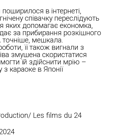
 поширилося в інтернеті,
гнічену співачку переслідують
ся яких допомагає економка,
ідає за прибирання розкішного
А точніше, мешкала.
оботи, її також вигнали з
 діва змушена скористатися
могти їй здійснити мрію –
у з караоке в Японії
oduction/ Les films du 24
 2024