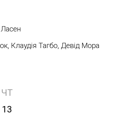
 Ласен
к, Клаудія Тагбо, Девід Мора
ЧТ
13