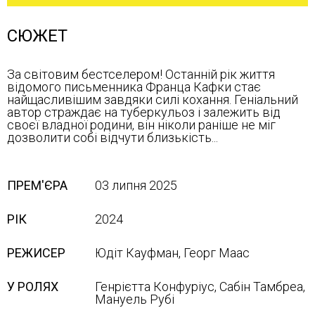
СЮЖЕТ
За світовим бестселером! Останній рік життя
відомого письменника Франца Кафки стає
найщасливішим завдяки силі кохання. Геніальний
автор страждає на туберкульоз і залежить від
своєї владної родини, він ніколи раніше не міг
дозволити собі відчути близькість...
ПРЕМ'ЄРА
03 липня 2025
РІК
2024
РЕЖИСЕР
Юдіт Кауфман, Георг Маас
У РОЛЯХ
Генрієтта Конфуріус, Сабін Тамбреа,
Мануель Рубі