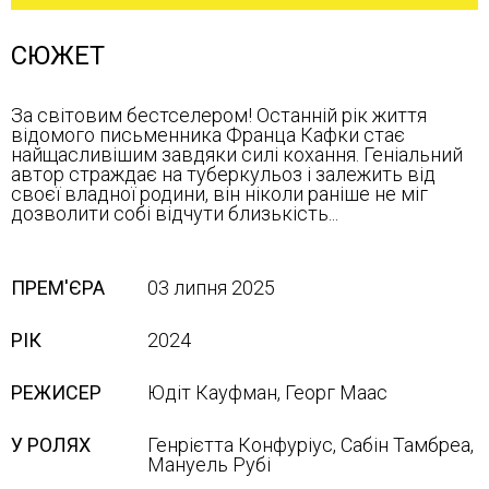
СЮЖЕТ
За світовим бестселером! Останній рік життя
відомого письменника Франца Кафки стає
найщасливішим завдяки силі кохання. Геніальний
автор страждає на туберкульоз і залежить від
своєї владної родини, він ніколи раніше не міг
дозволити собі відчути близькість...
ПРЕМ'ЄРА
03 липня 2025
РІК
2024
РЕЖИСЕР
Юдіт Кауфман, Георг Маас
У РОЛЯХ
Генрієтта Конфуріус, Сабін Тамбреа,
Мануель Рубі