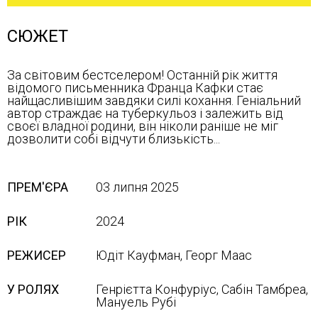
СЮЖЕТ
За світовим бестселером! Останній рік життя
відомого письменника Франца Кафки стає
найщасливішим завдяки силі кохання. Геніальний
автор страждає на туберкульоз і залежить від
своєї владної родини, він ніколи раніше не міг
дозволити собі відчути близькість...
ПРЕМ'ЄРА
03 липня 2025
РІК
2024
РЕЖИСЕР
Юдіт Кауфман, Георг Маас
У РОЛЯХ
Генрієтта Конфуріус, Сабін Тамбреа,
Мануель Рубі