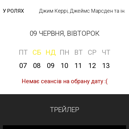
У РОЛЯХ
Джим Керрі, Джеймс Марсден та ін.
09 ЧЕРВНЯ, ВІВТОРОК
ПТ
СБ
НД
ПН
ВТ
СР
ЧТ
07
08
09
10
11
12
13
Немає сеансів на обрану дату :(
ТРЕЙЛЕР