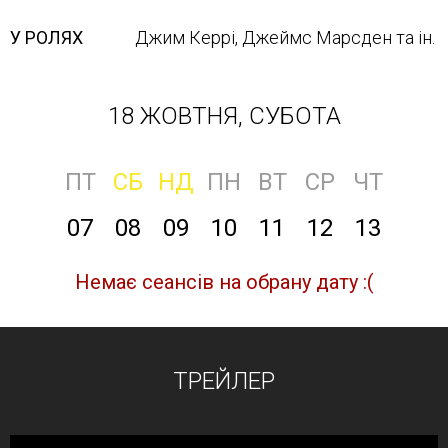
У РОЛЯХ
Джим Керрі, Джеймс Марсден та ін.
18 ЖОВТНЯ, СУБОТА
ПТ
СБ
НД
ПН
ВТ
СР
ЧТ
07
08
09
10
11
12
13
Немає сеансів на обрану дату :(
ТРЕЙЛЕР