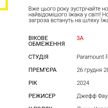
Вже цього року зустрічайте н
найвідомішого їжака у світі! Н
загроза встануть на шляху Їжа
ВІКОВЕ
3А
ОБМЕЖЕННЯ
СТУДІЯ
Paramount P
ПРЕМ'ЄРА
26 грудня 2
РІК
2024
РЕЖИСЕР
Джефф Фау