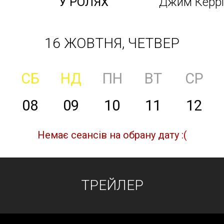
У РОЛЯХ
Джим Керрі
16 ЖОВТНЯ, ЧЕТВЕР
СБ
НД
ПН
ВТ
СР
08
09
10
11
12
Немає сеансів на обрану дату :(
ТРЕЙЛЕР