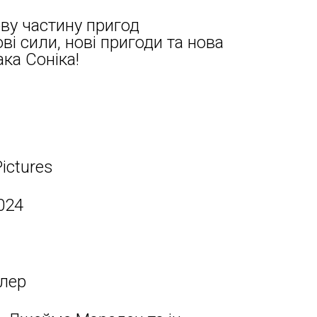
ову частину пригод
ові сили, нові пригоди та нова
ка Соніка!
ictures
024
лер