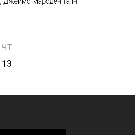
, Джеймс Марсден та ін.
ЧТ
13