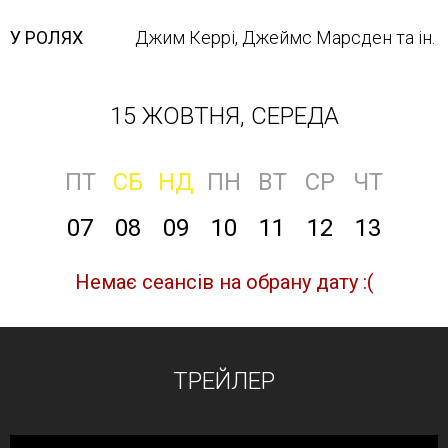
У РОЛЯХ
Джим Керрі, Джеймс Марсден та ін.
15 ЖОВТНЯ, СЕРЕДА
ПТ
СБ
НД
ПН
ВТ
СР
ЧТ
07
08
09
10
11
12
13
Немає сеансів на обрану дату :(
ТРЕЙЛЕР