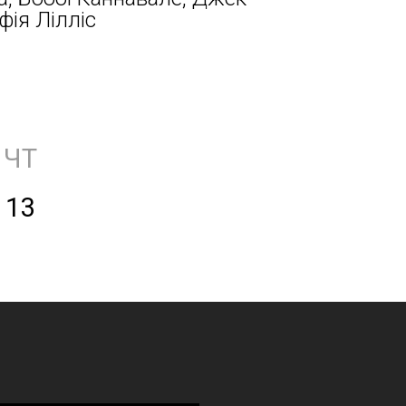
фія Лілліс
ЧТ
13