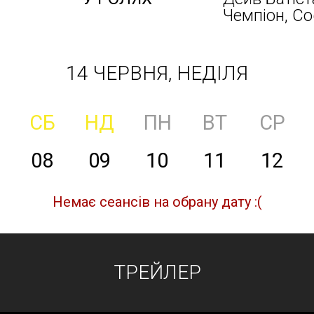
Чемпіон, Со
14 ЧЕРВНЯ, НЕДІЛЯ
СБ
НД
ПН
ВТ
СР
08
09
10
11
12
Немає сеансів на обрану дату :(
ТРЕЙЛЕР