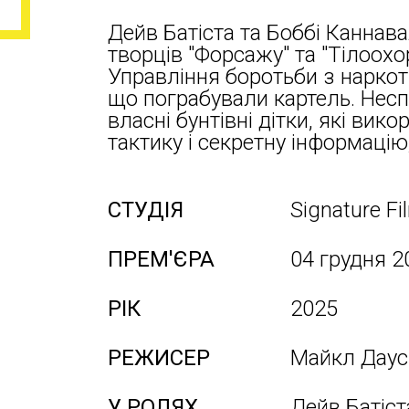
Дейв Батіста та Боббі Каннава
творців "Форсажу" та "Тілоохо
Управління боротьби з наркот
що пограбували картель. Несп
власні бунтівні дітки, які вик
тактику і секретну інформацію,
СТУДІЯ
Signature Fi
ПРЕМ'ЄРА
04 грудня 2
РІК
2025
РЕЖИСЕР
Майкл Даус
У РОЛЯХ
Дейв Батіст