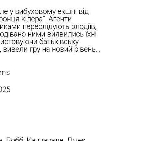
ле у вибуховому екшні від
ронця кілера". Агенти
иками переслідують злодіїв,
одівано ними виявились їхні
ористовуючи батьківську
 вивели гру на новий рівень...
lms
025
а, Боббі Каннавале, Джек