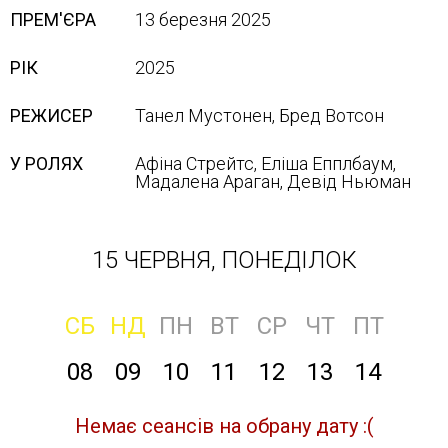
ПРЕМ'ЄРА
13 березня 2025
РІК
2025
РЕЖИСЕР
Танел Мустонен, Бред Вотсон
У РОЛЯХ
Афіна Стрейтс, Еліша Епплбаум,
Мадалена Араган, Девід Ньюман
15 ЧЕРВНЯ, ПОНЕДІЛОК
СБ
НД
ПН
ВТ
СР
ЧТ
ПТ
08
09
10
11
12
13
14
Немає сеансів на обрану дату :(