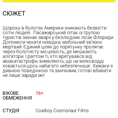
СЮЖЕТ
Щороку в болотах Америки зникають безвісти
сотні людей... Пасажирський літак із групою
туристів зазнає аварії у безлюдних лісах Флориди.
Допомоги чекати нізвідки, мобільний зв'язок
мертвий. Єдиний шлях до порятунку пролягає
через болотисту місцевість, де мешкають
алігатори. І раптом ті, хто врятувався від
авіакатастрофи, виявляють, що на мілководді
ховається щось набагато небезпечніше...Хижаки з
дивною поведінкою та звичками, готові вбивати
не лише заради їжі!
ВІКОВЕ
16+
ОБМЕЖЕННЯ
СТУДІЯ
Cowboy Cosmonaut Films