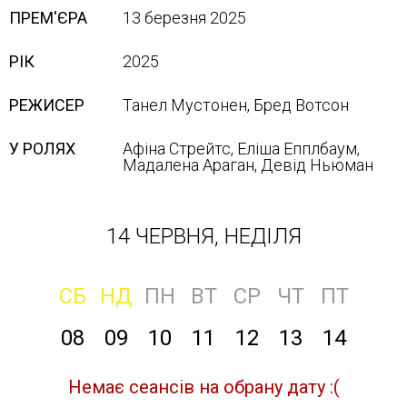
ПРЕМ'ЄРА
13 березня 2025
РІК
2025
РЕЖИСЕР
Танел Мустонен, Бред Вотсон
У РОЛЯХ
Афіна Стрейтс, Еліша Епплбаум,
Мадалена Араган, Девід Ньюман
14 ЧЕРВНЯ, НЕДІЛЯ
СБ
НД
ПН
ВТ
СР
ЧТ
ПТ
08
09
10
11
12
13
14
Немає сеансів на обрану дату :(