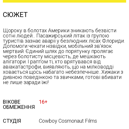
СЮЖЕТ
Щороку в болотах Америки зникають безвісти
сотні людей... Пасажирський літак із групою
туристів зазнає аварії у безлюдних лісах Флориди.
Допомоги чекати нізвідки, мобільний зв'язок
мертвий. Єдиний шлях до порятунку пролягає
через болотисту місцевість, де мешкають
алігатори. І раптом ті, хто врятувався від
авіакатастрофи, виявляють, що на мілководді
ховається щось набагато небезпечніше...Хижаки з
дивною поведінкою та звичками, готові вбивати
не лише заради їжі!
ВІКОВЕ
16+
ОБМЕЖЕННЯ
СТУДІЯ
Cowboy Cosmonaut Films