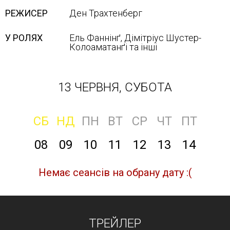
РЕЖИСЕР
Ден Трахтенберг
У РОЛЯХ
Ель Фаннінґ, Дімітріус Шустер-
Колоаматанґі та інші
13 ЧЕРВНЯ, СУБОТА
СБ
НД
ПН
ВТ
СР
ЧТ
ПТ
08
09
10
11
12
13
14
Немає сеансів на обрану дату :(
ТРЕЙЛЕР