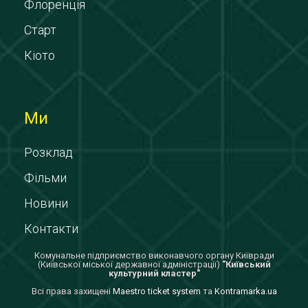
Флоренція
Старт
Кіото
Ми
Розклад
Фільми
Новини
Контакти
Комунальне підприємство виконавчого органу Київради
(Київської міської державної адміністрації)
"Київський
культурний кластер"
Всi права захищенi
Maestro ticket system
та
Kontramarka.ua