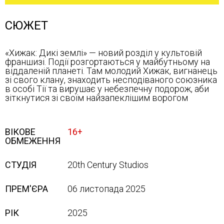
СЮЖЕТ
«Хижак: Дикі землі» — новий розділ у культовій
франшизі. Події розгортаються у майбутньому на
віддаленій планеті. Там молодий Хижак, вигнанець
зі свого клану, знаходить несподіваного союзника
в особі Тії та вирушає у небезпечну подорож, аби
зіткнутися зі своїм найзапеклішим ворогом
ВІКОВЕ
16+
ОБМЕЖЕННЯ
СТУДІЯ
20th Century Studios
ПРЕМ'ЄРА
06 листопада 2025
РІК
2025