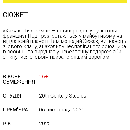
СЮЖЕТ
«Хижак: Дикі землі» — новий розділ у культовій
франшизі. Події розгортаються у майбутньому на
віддаленій планеті. Там молодий Хижак, вигнанець
зі свого клану, знаходить несподіваного союзника
в особі Тії та вирушає у небезпечну подорож, аби
зіткнутися зі своїм найзапеклішим ворогом
ВІКОВЕ
16+
ОБМЕЖЕННЯ
СТУДІЯ
20th Century Studios
ПРЕМ'ЄРА
06 листопада 2025
РІК
2025