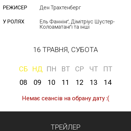
РЕЖИСЕР
Ден Трахтенберг
У РОЛЯХ
Ель Фаннінґ, Дімітріус Шустер-
Колоаматанґі та інші
16 ТРАВНЯ, СУБОТА
СБ
НД
ПН
ВТ
СР
ЧТ
ПТ
08
09
10
11
12
13
14
Немає сеансів на обрану дату :(
ТРЕЙЛЕР