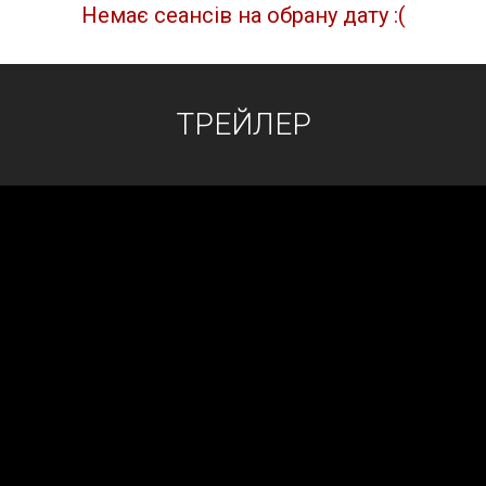
Немає сеансів на обрану дату :(
ТРЕЙЛЕР