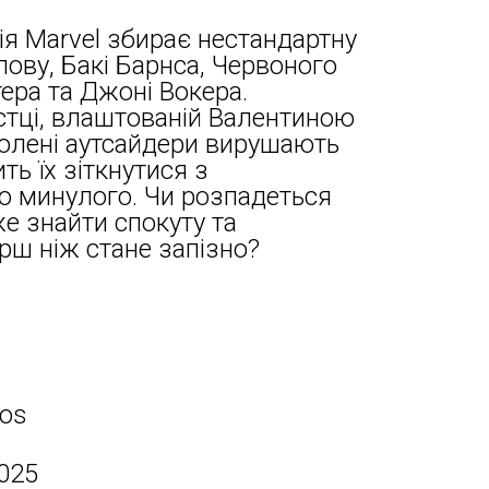
ія Marvel збирає нестандартну
лову, Бакі Барнса, Червоного
ера та Джоні Вокера.
стці, влаштованій Валентиною
долені аутсайдери вирушають
ть їх зіткнутися з
о минулого. Чи розпадеться
е знайти спокуту та
рш ніж стане запізно?
ios
025