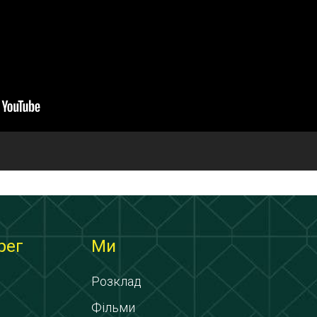
рег
Ми
Розклад
Фільми