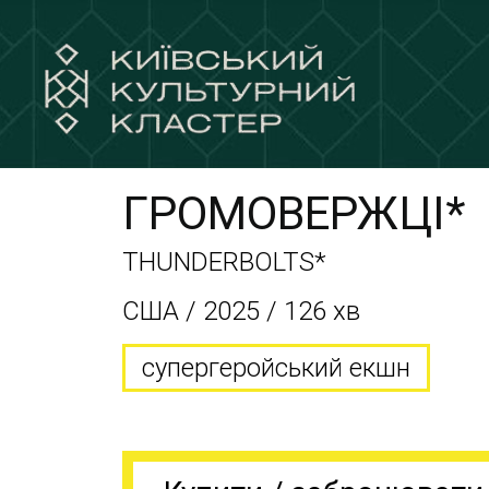
ГРОМОВЕРЖЦІ*
THUNDERBOLTS*
CША / 2025 / 126 хв
супергеройський екшн