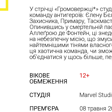
У стрічці «Громовержці*» студ
команду антигероїв: Єлену Бє
Захисника, Примару, Таскмаст
Опинившись у смертельній па
Аллеґрою де Фонтейн, ці зне
на небезпечну місію, що змуси
найтемнішими тінями власног
ця хаотична команда, чи змож
об’єднатися у щось більше, пе
ВІКОВЕ
12+
ОБМЕЖЕННЯ
СТУДІЯ
Marvel Stud
ПРЕМ'ЄРА
08 травня 2