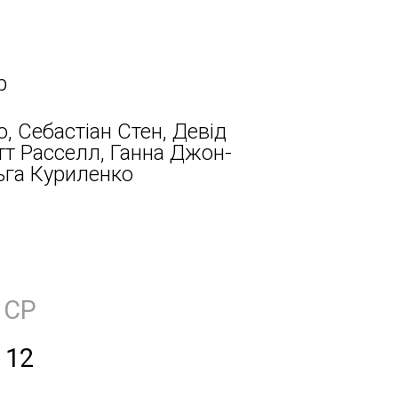
р
, Себастіан Стен, Девід
тт Расселл, Ганна Джон-
ьга Куриленко
СР
12