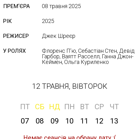
ПРЕМ'ЄРА
08 травня 2025
РІК
2025
РЕЖИСЕР
Джек Шреєр
У РОЛЯХ
Флоренс Пʼю, Себастіан Стен, Девід
Гарбор, Ваятт Расселл, Ганна Джон-
Кеймен, Ольга Куриленко
12 ТРАВНЯ, ВІВТОРОК
ПТ
СБ
НД
ПН
ВТ
СР
ЧТ
07
08
09
10
11
12
13
Немає сеансів на обрану дату :(