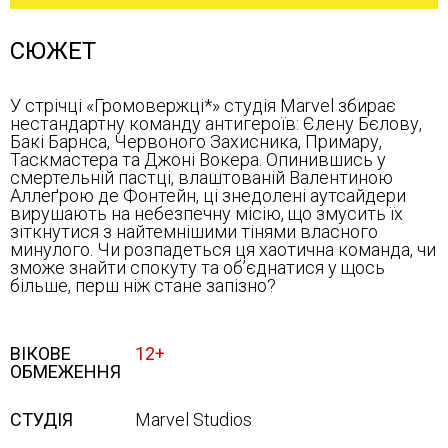
СЮЖЕТ
У стрічці «Громовержці*» студія Marvel збирає
нестандартну команду антигероїв: Єлену Бєлову,
Бакі Барнса, Червоного Захисника, Примару,
Таскмастера та Джоні Вокера. Опинившись у
смертельній пастці, влаштованій Валентиною
Аллеґрою де Фонтейн, ці знедолені аутсайдери
вирушають на небезпечну місію, що змусить їх
зіткнутися з найтемнішими тінями власного
минулого. Чи розпадеться ця хаотична команда, чи
зможе знайти спокуту та об’єднатися у щось
більше, перш ніж стане запізно?
ВІКОВЕ
12+
ОБМЕЖЕННЯ
СТУДІЯ
Marvel Studios