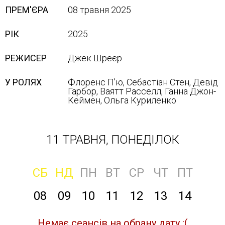
ПРЕМ'ЄРА
08 травня 2025
РІК
2025
РЕЖИСЕР
Джек Шреєр
У РОЛЯХ
Флоренс Пʼю, Себастіан Стен, Девід
Гарбор, Ваятт Расселл, Ганна Джон-
Кеймен, Ольга Куриленко
11 ТРАВНЯ, ПОНЕДІЛОК
СБ
НД
ПН
ВТ
СР
ЧТ
ПТ
08
09
10
11
12
13
14
Немає сеансів на обрану дату :(