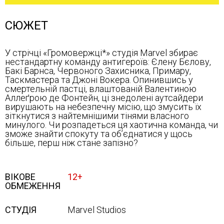
СЮЖЕТ
У стрічці «Громовержці*» студія Marvel збирає
нестандартну команду антигероїв: Єлену Бєлову,
Бакі Барнса, Червоного Захисника, Примару,
Таскмастера та Джоні Вокера. Опинившись у
смертельній пастці, влаштованій Валентиною
Аллеґрою де Фонтейн, ці знедолені аутсайдери
вирушають на небезпечну місію, що змусить їх
зіткнутися з найтемнішими тінями власного
минулого. Чи розпадеться ця хаотична команда, чи
зможе знайти спокуту та об’єднатися у щось
більше, перш ніж стане запізно?
ВІКОВЕ
12+
ОБМЕЖЕННЯ
СТУДІЯ
Marvel Studios