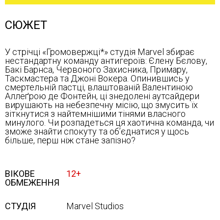
СЮЖЕТ
У стрічці «Громовержці*» студія Marvel збирає
нестандартну команду антигероїв: Єлену Бєлову,
Бакі Барнса, Червоного Захисника, Примару,
Таскмастера та Джоні Вокера. Опинившись у
смертельній пастці, влаштованій Валентиною
Аллеґрою де Фонтейн, ці знедолені аутсайдери
вирушають на небезпечну місію, що змусить їх
зіткнутися з найтемнішими тінями власного
минулого. Чи розпадеться ця хаотична команда, чи
зможе знайти спокуту та об’єднатися у щось
більше, перш ніж стане запізно?
ВІКОВЕ
12+
ОБМЕЖЕННЯ
СТУДІЯ
Marvel Studios