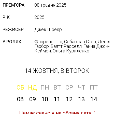
ПРЕМ'ЄРА
08 травня 2025
РІК
2025
РЕЖИСЕР
Джек Шреєр
У РОЛЯХ
Флоренс Пʼю, Себастіан Стен, Девід
Гарбор, Ваятт Расселл, Ганна Джон-
Кеймен, Ольга Куриленко
14 ЖОВТНЯ, ВІВТОРОК
СБ
НД
ПН
ВТ
СР
ЧТ
ПТ
08
09
10
11
12
13
14
Немає сеансів на обрану дату :(