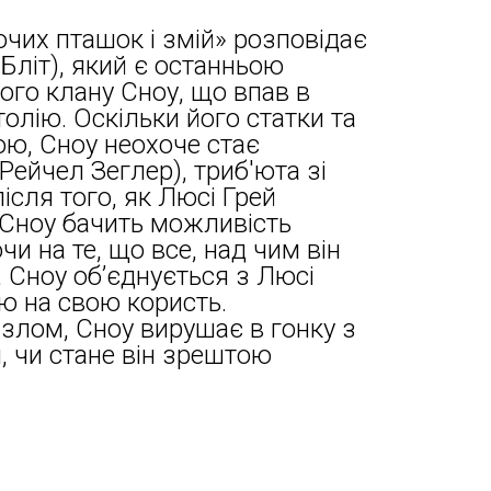
вочих пташок і змій» розповідає
Бліт), який є останньою
ого клану Сноу, що впав в
олію. Оскільки його статки та
ою, Сноу неохоче стає
Рейчел Зеглер), триб'юта зі
ісля того, як Люсі Грей
 Сноу бачить можливість
и на те, що все, над чим він
, Сноу об’єднується з Люсі
ю на свою користь.
злом, Сноу вирушає в гонку з
, чи стане він зрештою