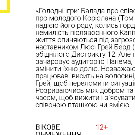
«Голодні ігри: Балада про спі
про молодого Коріолана (Том 
надією його роду, колись горд
немилість післявоєнного Капіт
життя опиняються під загроз
наставником Люсі Грей Берд (
збіднілого Дистрикту 12. Але п
зачаровує аудиторію Панема,
змінити їхню долю. Незважаюч
працював, висить на волосині
Грей, щоб переломити ситуаці
Розриваючись між добром та 
часом, щоб вижити і з'ясувати
співочою пташкою чи змією.
ВІКОВЕ
12+
ОБМЕЖЕННЯ