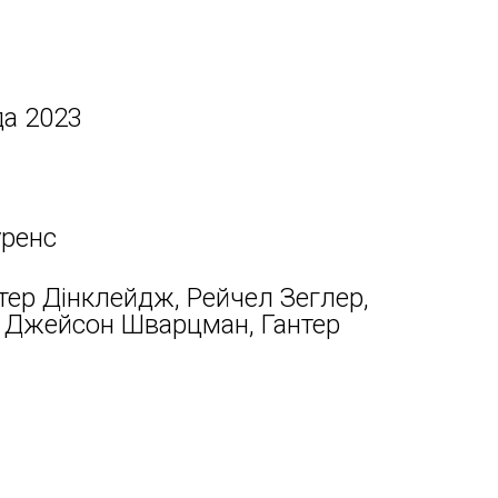
да 2023
уренс
ітер Дінклейдж, Рейчел Зеглер,
, Джейсон Шварцман, Гантер