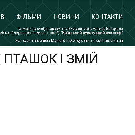
ІВ
ФІЛЬМИ
НОВИНИ
КОНТАКТИ
Комунальне підприємство виконавчого органу Київради
 міської державної адміністрації)
"Київський культурний кластер"
Всi права захищенi
Maestro ticket system
та
Kontramarka.ua
 ПТАШОК І ЗМІЙ