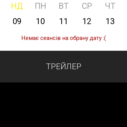
НД
ПН
ВТ
СР
ЧТ
09
10
11
12
13
Немає сеансів на обрану дату :(
ТРЕЙЛЕР