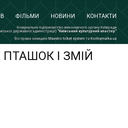
ІВ
ФІЛЬМИ
НОВИНИ
КОНТАКТИ
Комунальне підприємство виконавчого органу Київради
 міської державної адміністрації)
"Київський культурний кластер"
Всi права захищенi
Maestro ticket system
та
Kontramarka.ua
 ПТАШОК І ЗМІЙ