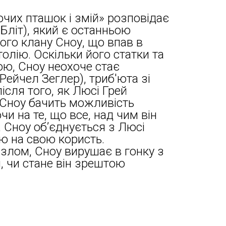
вочих пташок і змій» розповідає
Бліт), який є останньою
ого клану Сноу, що впав в
олію. Оскільки його статки та
ою, Сноу неохоче стає
Рейчел Зеглер), триб'юта зі
ісля того, як Люсі Грей
 Сноу бачить можливість
и на те, що все, над чим він
, Сноу об’єднується з Люсі
ю на свою користь.
злом, Сноу вирушає в гонку з
, чи стане він зрештою