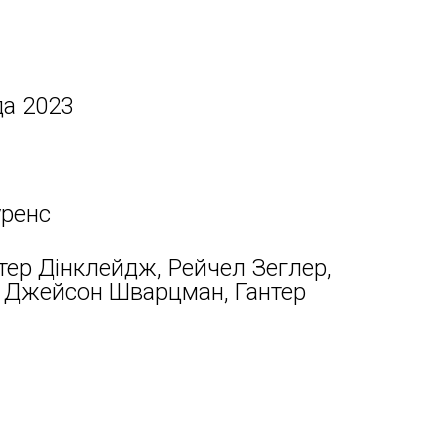
да 2023
уренс
ітер Дінклейдж, Рейчел Зеглер,
, Джейсон Шварцман, Гантер