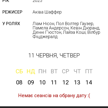
РІК
2025
РЕЖИСЕР
Аківа Шаффер
У РОЛЯХ
Ліам Нісон, Пол Волтер Гаузер,
Памела Андерсон, Кевін Дюранд,
Денні Г'юстон, Лайза Коші, Вілбур
Фіцджералд
11 ЧЕРВНЯ, ЧЕТВЕР
СБ
НД
ПН
ВТ
СР
ЧТ
ПТ
08
09
10
11
12
13
14
Немає сеансів на обрану дату :(