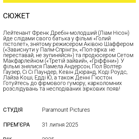
СЮЖЕТ
Лейтенант Френк Дребін-молодший (Ліам Нісон)
йде слідами свого батька у фільмі «Голий
пістолет», знятому режисером Аківою Шаффером
(«Зависнути у Палм-Спрінгз», «Поп-зірка: не
переставай, не зупиняйся») та продюсером Сетом
Макфарлейном («Третій зайвий», «Гріффіни»). У
фільмі знялися Памела Андерсон, Пол Волтер
Гаузер, Сі Сі Паундер, Кевін Дюранд, Коді Роудс,
Лайза Коші, Едді Ю, а також Денні Г'юстон.
Готуйтесь до фірмового гумору, карколомних
розслідувань та несподіваних зіркових появ!
СТУДІЯ
Paramount Pictures
ПРЕМ'ЄРА
31 липня 2025