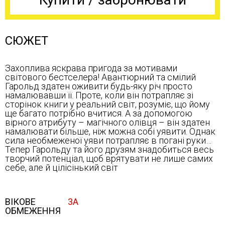
СЮЖЕТ
Захоплива яскрава пригода за мотивами
світового бестселера! Авантюрний та смілий
Гарольд здатен оживити будь-яку річ просто
намалювавши її. Проте, коли він потрапляє зі
сторінок книги у реальний світ, розуміє, що йому
ще багато потрібно вчитися. А за допомогою
вірного атрибуту – магічного олівця – він здатен
намалювати більше, ніж можна собі уявити. Однак
сила необмеженої уяви потрапляє в погані руки…
Тепер Гарольду та його друзям знадобиться весь
творчий потенціал, щоб врятувати не лише самих
себе, але й цілісінький світ
ВІКОВЕ
3А
ОБМЕЖЕННЯ