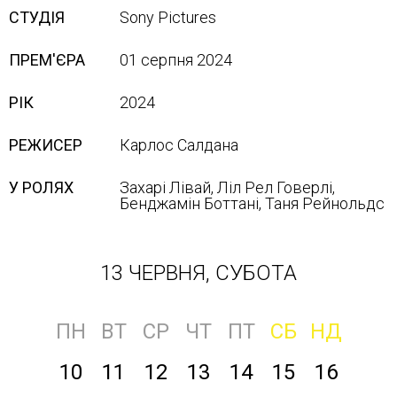
СТУДІЯ
Sony Pісtures
ПРЕМ'ЄРА
01 серпня 2024
РІК
2024
РЕЖИСЕР
Карлос Салдана
У РОЛЯХ
Захарі Лівай, Ліл Рел Говерлі,
Бенджамін Боттані, Таня Рейнольдс
13 ЧЕРВНЯ, СУБОТА
ПН
ВТ
СР
ЧТ
ПТ
СБ
НД
10
11
12
13
14
15
16