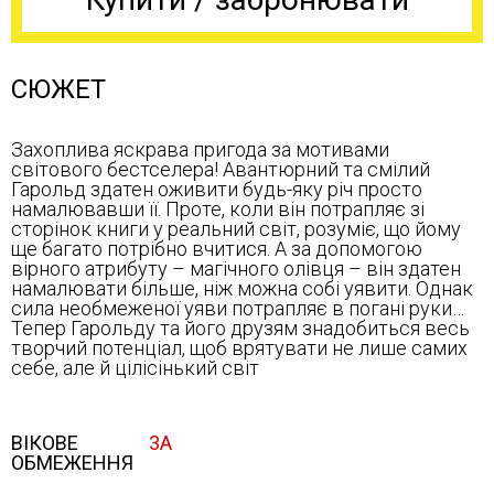
СЮЖЕТ
Захоплива яскрава пригода за мотивами
світового бестселера! Авантюрний та смілий
Гарольд здатен оживити будь-яку річ просто
намалювавши її. Проте, коли він потрапляє зі
сторінок книги у реальний світ, розуміє, що йому
ще багато потрібно вчитися. А за допомогою
вірного атрибуту – магічного олівця – він здатен
намалювати більше, ніж можна собі уявити. Однак
сила необмеженої уяви потрапляє в погані руки…
Тепер Гарольду та його друзям знадобиться весь
творчий потенціал, щоб врятувати не лише самих
себе, але й цілісінький світ
ВІКОВЕ
3А
ОБМЕЖЕННЯ