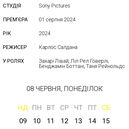
СТУДІЯ
Sony Pісtures
ПРЕМ'ЄРА
01 серпня 2024
РІК
2024
РЕЖИСЕР
Карлос Салдана
У РОЛЯХ
Захарі Лівай, Ліл Рел Говерлі,
Бенджамін Боттані, Таня Рейнольдс
08 ЧЕРВНЯ, ПОНЕДІЛОК
НД
ПН
ВТ
СР
ЧТ
ПТ
СБ
09
10
11
12
13
14
15