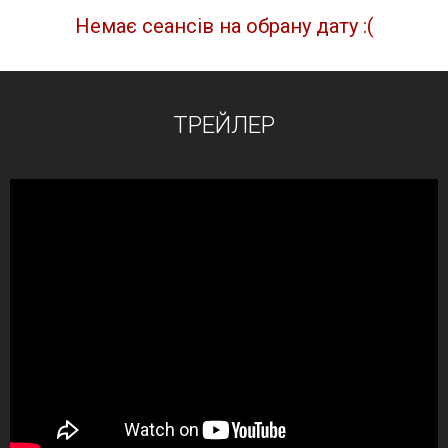
Немає сеансів на обрану дату :(
ТРЕЙЛЕР