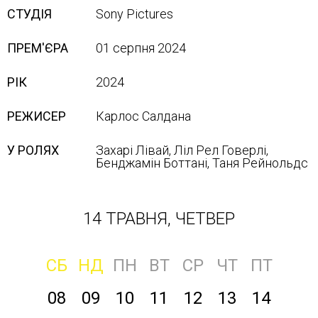
СТУДІЯ
Sony Pісtures
ПРЕМ'ЄРА
01 серпня 2024
РІК
2024
РЕЖИСЕР
Карлос Салдана
У РОЛЯХ
Захарі Лівай, Ліл Рел Говерлі,
Бенджамін Боттані, Таня Рейнольдс
14 ТРАВНЯ, ЧЕТВЕР
СБ
НД
ПН
ВТ
СР
ЧТ
ПТ
08
09
10
11
12
13
14