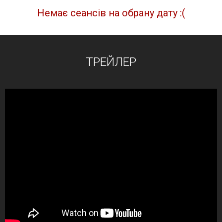
Немає сеансів на обрану дату :(
ТРЕЙЛЕР