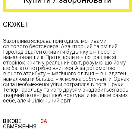
СЮЖЕТ
Захоплива яскрава пригода за мотивами
світового бестселера! Авантюрний та смілий
Гарольд здатен оживити будь-яку річ просто
намалювавши її. Проте, коли він потрапляє зі
сторінок книги у реальний світ, розуміє, що йому
ще багато потрібно вчитися. А за допомогою
вірного атрибуту – магічного олівця – він здатен
намалювати більше, ніж можна собі уявити. Однак
сила необмеженої уяви потрапляє в погані руки…
Тепер Гарольду та його друзям знадобиться весь
творчий потенціал, щоб врятувати не лише самих
себе, але й цілісінький світ
ВІКОВЕ
3А
ОБМЕЖЕННЯ