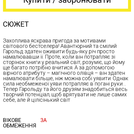
СЮЖЕТ
Захоплива яскрава пригода за мотивами
світового бестселера! Авантюрний та смілий
Гарольд здатен оживити будь-яку річ просто
намалювавши її. Проте, коли він потрапляє зі
сторінок книги у реальний світ, розуміє, що йому
ще багато потрібно вчитися. А за допомогою
вірного атрибуту – магічного олівця – він здатен
намалювати більше, ніж можна собі уявити. Однак
сила необмеженої уяви потрапляє в погані руки…
Тепер Гарольду та його друзям знадобиться весь
творчий потенціал, щоб врятувати не лише самих
себе, але й цілісінький світ
ВІКОВЕ
3А
ОБМЕЖЕННЯ