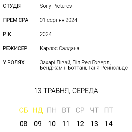
СТУДІЯ
Sony Pісtures
ПРЕМ'ЄРА
01 серпня 2024
РІК
2024
РЕЖИСЕР
Карлос Салдана
У РОЛЯХ
Захарі Лівай, Ліл Рел Говерлі,
Бенджамін Боттані, Таня Рейнольдс
13 ТРАВНЯ, СЕРЕДА
СБ
НД
ПН
ВТ
СР
ЧТ
ПТ
08
09
10
11
12
13
14