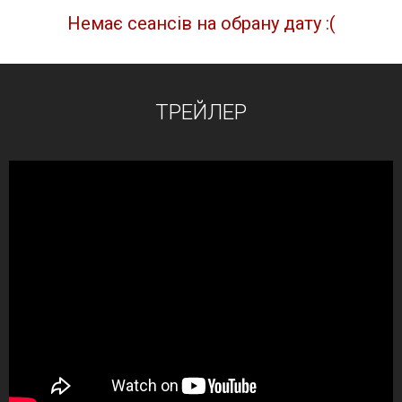
Немає сеансів на обрану дату :(
ТРЕЙЛЕР