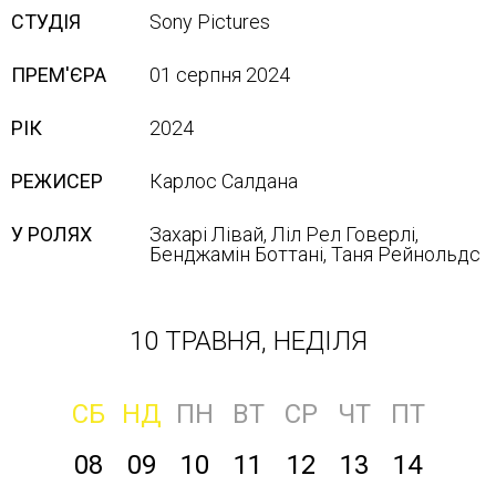
СТУДІЯ
Sony Pісtures
ПРЕМ'ЄРА
01 серпня 2024
РІК
2024
РЕЖИСЕР
Карлос Салдана
У РОЛЯХ
Захарі Лівай, Ліл Рел Говерлі,
Бенджамін Боттані, Таня Рейнольдс
10 ТРАВНЯ, НЕДІЛЯ
СБ
НД
ПН
ВТ
СР
ЧТ
ПТ
08
09
10
11
12
13
14