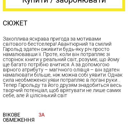
СЮЖЕТ
Захоплива яскрава пригода за мотивами
світового бестселера! Авантюрний та смілий
Гарольд здатен оживити будь-яку річ просто
намалювавши її. Проте, коли він потрапляє зі
сторінок книги у реальний світ, розуміє, що йому
ще багато потрібно вчитися. А за допомогою
вірного атрибуту – магічного олівця – він здатен
намалювати більше, ніж можна собі уявити. Однак
сила необмеженої уяви потрапляє в погані руки…
Тепер Гарольду та його друзям знадобиться весь
творчий потенціал, щоб врятувати не лише самих
себе, але й цілісінький світ
ВІКОВЕ
3А
ОБМЕЖЕННЯ