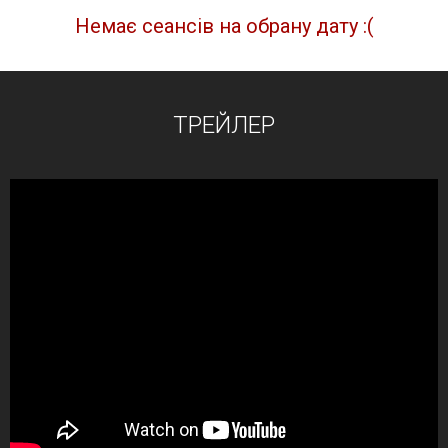
Немає сеансів на обрану дату :(
ТРЕЙЛЕР