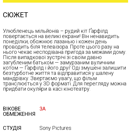
СЮЖЕТ
Улюбленець мільйонів – рудий кіт Ґарфілд
повертається на великі екрани! Він ненавидить
понеділки, обожнює лазанью і кожен день
проводить біля телевізора. Проте цього разу на
нього чекає несподівана пригода за межами дому.
Після випадкової зустрічі зі своїм давно
загубленим батьком — замурзаним вуличним
котом — Ґарфілд і його друг Оді змушені залишити
безтурботне життя та відправитися у шалену
мандрівку. Звертаємо увагу, що фільм
транслюється у 3D форматі. Для перегляду можна
придбати окуляри в касі кінотеатру.
ВІКОВЕ
3А
ОБМЕЖЕННЯ
СТУДІЯ
Sony Pісtures