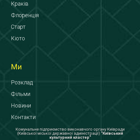
Краків
Флоренція
Старт
Кіото
Ми
Розклад
Фільми
Новини
Контакти
Комунальне підприємство виконавчого органу Київради
(Київської міської державної адміністрації)
"Київський
культурний кластер"