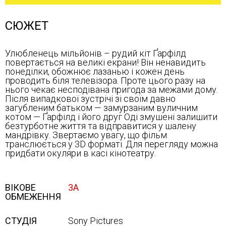
СЮЖЕТ
Улюбленець мільйонів – рудий кіт Ґарфілд
повертається на великі екрани! Він ненавидить
понеділки, обожнює лазанью і кожен день
проводить біля телевізора. Проте цього разу на
нього чекає несподівана пригода за межами дому.
Після випадкової зустрічі зі своїм давно
загубленим батьком — замурзаним вуличним
котом — Ґарфілд і його друг Оді змушені залишити
безтурботне життя та відправитися у шалену
мандрівку. Звертаємо увагу, що фільм
транслюється у 3D форматі. Для перегляду можна
придбати окуляри в касі кінотеатру.
ВІКОВЕ
3А
ОБМЕЖЕННЯ
СТУДІЯ
Sony Pісtures