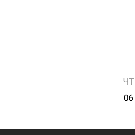
ЧТ
06