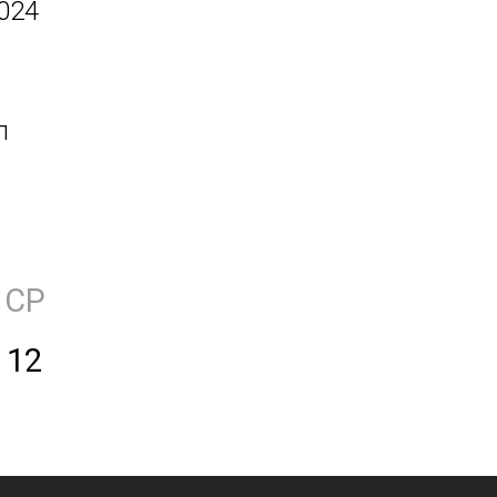
024
л
СР
12