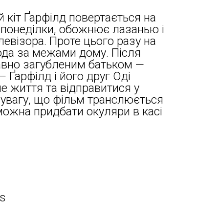
 кіт Ґарфілд повертається на
ь понеділки, обожнює лазанью і
левізора. Проте цього разу на
ода за межами дому. Після
давно загубленим батьком —
Ґарфілд і його друг Оді
е життя та відправитися у
 увагу, що фільм транслюється
можна придбати окуляри в касі
es