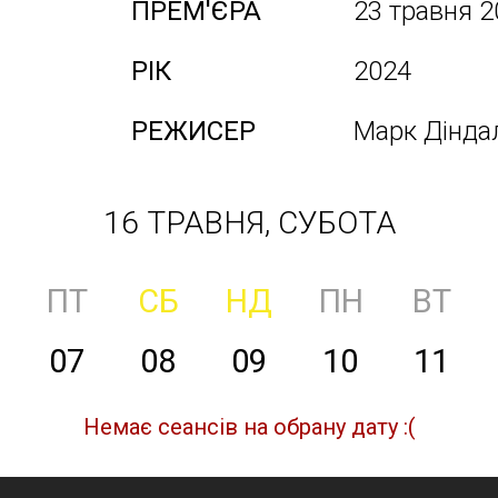
ПРЕМ'ЄРА
23 травня 2
РІК
2024
РЕЖИСЕР
Марк Дінда
16 ТРАВНЯ, СУБОТА
ПТ
СБ
НД
ПН
ВТ
07
08
09
10
11
Немає сеансів на обрану дату :(