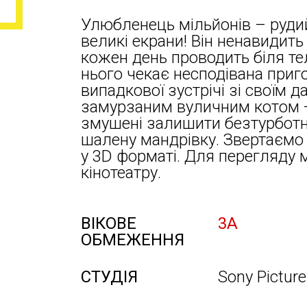
Улюбленець мільйонів – рудий
великі екрани! Він ненавидит
кожен день проводить біля те
нього чекає несподівана приг
випадкової зустрічі зі своїм 
замурзаним вуличним котом — 
змушені залишити безтурботн
шалену мандрівку. Звертаємо
у 3D форматі. Для перегляду 
кінотеатру.
ВІКОВЕ
3А
ОБМЕЖЕННЯ
СТУДІЯ
Sony Pісtur