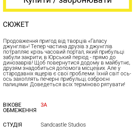
СЮЖЕТ
Продовження пригод від творців «Галасу
джунглів»! Тепер частина друзів з джунглів
потрапляє крізь часовий портал, який прибульці
забули закрити, в Юрський період - прямо до
динозаврів! Щоб повернутися додому в майбутнє,
друзям знадобиться допомога місцевих. Але у
стародавніх ящерів є свої проблеми. Їхній світ ось-
ось захоплять печерні прибульці, озброєні
палицями. Доведеться всіх терміново рятувати!
ВІКОВЕ
3А
ОБМЕЖЕННЯ
СТУДІЯ
Sandcastle Studios