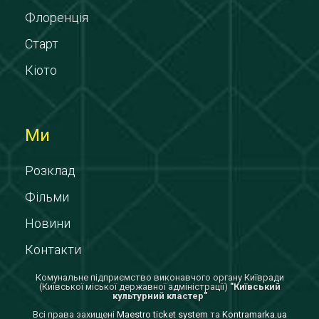
Флоренція
Старт
Кіото
Ми
Розклад
Фільми
Новини
Контакти
Комунальне підприємство виконавчого органу Київради
(Київської міської державної адміністрації)
"Київський
культурний кластер"
Всi права захищенi
Maestro ticket system
та
Kontramarka.ua