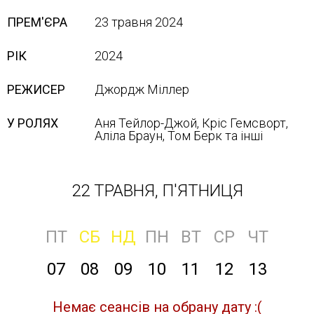
ПРЕМ'ЄРА
23 травня 2024
РІК
2024
РЕЖИСЕР
Джордж Міллер
У РОЛЯХ
Аня Тейлор-Джой, Кріс Гемсворт,
Аліла Браун, Том Берк та інші
22 ТРАВНЯ, П'ЯТНИЦЯ
ПТ
СБ
НД
ПН
ВТ
СР
ЧТ
07
08
09
10
11
12
13
Немає сеансів на обрану дату :(