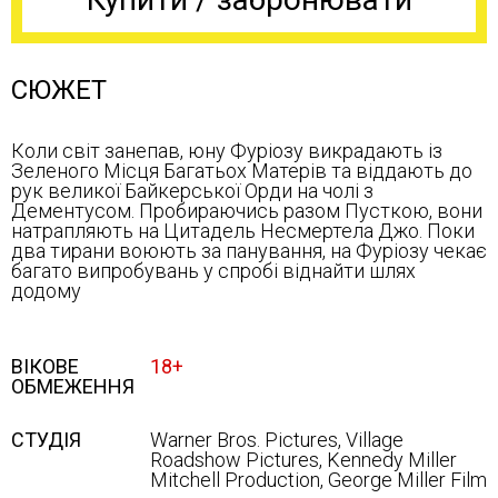
СЮЖЕТ
Коли світ занепав, юну Фуріозу викрадають із
Зеленого Місця Багатьох Матерів та віддають до
рук великої Байкерської Орди на чолі з
Дементусом. Пробираючись разом Пусткою, вони
натрапляють на Цитадель Несмертела Джо. Поки
два тирани воюють за панування, на Фуріозу чекає
багато випробувань у спробі віднайти шлях
додому
ВІКОВЕ
18+
ОБМЕЖЕННЯ
СТУДІЯ
Warner Bros. Pictures, Village
Roadshow Pictures, Kennedy Miller
Mitchell Production, George Miller Film