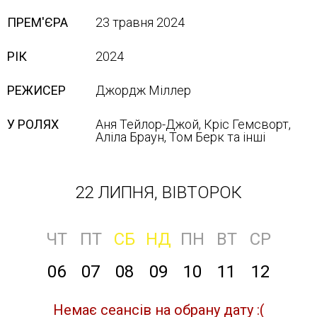
ПРЕМ'ЄРА
23 травня 2024
РІК
2024
РЕЖИСЕР
Джордж Міллер
У РОЛЯХ
Аня Тейлор-Джой, Кріс Гемсворт,
Аліла Браун, Том Берк та інші
22 ЛИПНЯ, ВІВТОРОК
ЧТ
ПТ
СБ
НД
ПН
ВТ
СР
06
07
08
09
10
11
12
Немає сеансів на обрану дату :(