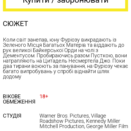
СЮЖЕТ
Коли світ занепав, юну Фуріозу викрадають із
Зеленого Місця Багатьох Матерів та віддають до
рук великої Байкерської Орди на чолі з
Дементусом. Пробираючись разом Пусткою, вони
натрапляють на Цитадель Несмертела Джо. Поки
два тирани воюють за панування, на Фуріозу чекає
багато випробувань у спробі віднайти шлях
додому
ВІКОВЕ
18+
ОБМЕЖЕННЯ
СТУДІЯ
Warner Bros. Pictures, Village
Roadshow Pictures, Kennedy Miller
Mitchell Production, George Miller Film