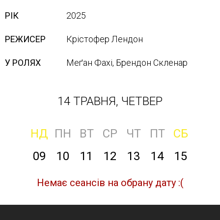
РІК
2025
РЕЖИСЕР
Крістофер Лендон
У РОЛЯХ
Меґан Фахі, Брендон Скленар
14 ТРАВНЯ, ЧЕТВЕР
НД
ПН
ВТ
СР
ЧТ
ПТ
СБ
09
10
11
12
13
14
15
Немає сеансів на обрану дату :(