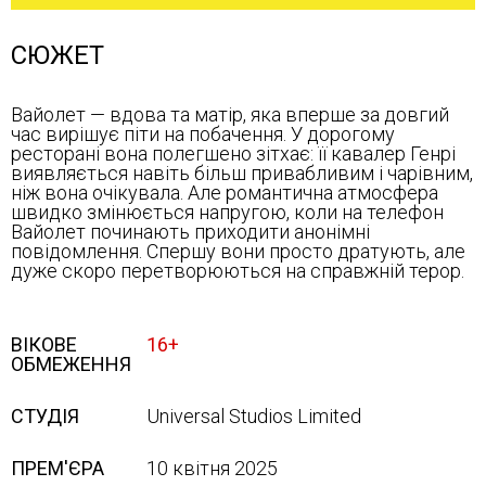
СЮЖЕТ
Вайолет — вдова та матір, яка вперше за довгий
час вирішує піти на побачення. У дорогому
ресторані вона полегшено зітхає: її кавалер Генрі
виявляється навіть більш привабливим і чарівним,
ніж вона очікувала. Але романтична атмосфера
швидко змінюється напругою, коли на телефон
Вайолет починають приходити анонімні
повідомлення. Спершу вони просто дратують, але
дуже скоро перетворюються на справжній терор.
ВІКОВЕ
16+
ОБМЕЖЕННЯ
СТУДІЯ
Universal Studios Limited
ПРЕМ'ЄРА
10 квітня 2025