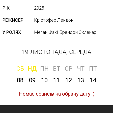
РІК
2025
РЕЖИСЕР
Крістофер Лендон
У РОЛЯХ
Меґан Фахі, Брендон Скленар
19 ЛИСТОПАДА, СЕРЕДА
СБ
НД
ПН
ВТ
СР
ЧТ
ПТ
08
09
10
11
12
13
14
Немає сеансів на обрану дату :(