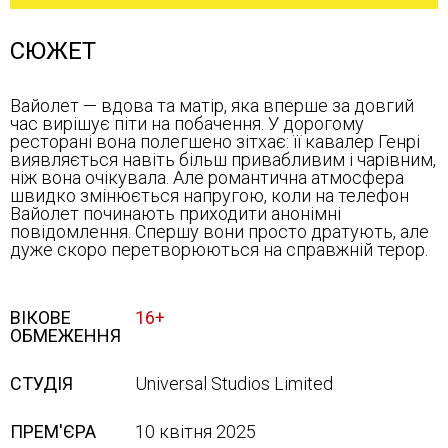
СЮЖЕТ
Вайолет — вдова та матір, яка вперше за довгий
час вирішує піти на побачення. У дорогому
ресторані вона полегшено зітхає: її кавалер Генрі
виявляється навіть більш привабливим і чарівним,
ніж вона очікувала. Але романтична атмосфера
швидко змінюється напругою, коли на телефон
Вайолет починають приходити анонімні
повідомлення. Спершу вони просто дратують, але
дуже скоро перетворюються на справжній терор.
ВІКОВЕ
16+
ОБМЕЖЕННЯ
СТУДІЯ
Universal Studios Limited
ПРЕМ'ЄРА
10 квітня 2025