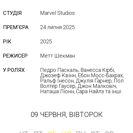
СТУДІЯ
Marvel Studios
ПРЕМ'ЄРА
24 липня 2025
РІК
2025
РЕЖИСЕР
Метт Шекман
У РОЛЯХ
Педро Паскаль, Ванесса Кірбі,
Джозеф Квінн, Ебон Мосс-Бахрах,
Ральф Інесон, Джулія Ґарнер, Пол
Волтер Гаусер, Джон Малковіч,
Наташа Ліонн, Сара Найлз та інші
09 ЧЕРВНЯ, ВІВТОРОК