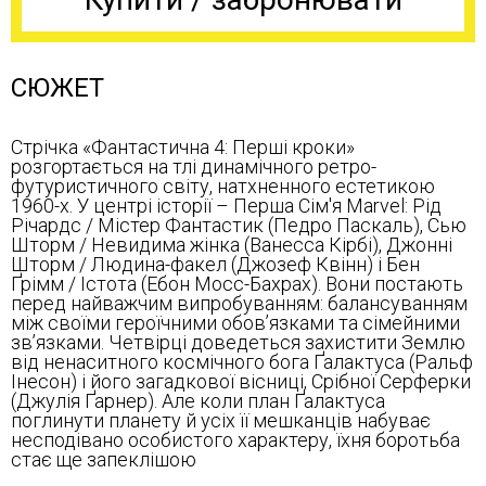
СЮЖЕТ
Стрічка «Фантастична 4: Перші кроки»
розгортається на тлі динамічного ретро-
футуристичного світу, натхненного естетикою
1960-х. У центрі історії – Перша Сім'я Marvel: Рід
Річардс / Містер Фантастик (Педро Паскаль), Сью
Шторм / Невидима жінка (Ванесса Кірбі), Джонні
Шторм / Людина-факел (Джозеф Квінн) і Бен
Ґрімм / Істота (Ебон Мосс-Бахрах). Вони постають
перед найважчим випробуванням: балансуванням
між своїми героїчними обов’язками та сімейними
зв’язками. Четвірці доведеться захистити Землю
від ненаситного космічного бога Ґалактуса (Ральф
Інесон) і його загадкової вісниці, Срібної Серферки
(Джулія Ґарнер). Але коли план Ґалактуса
поглинути планету й усіх її мешканців набуває
несподівано особистого характеру, їхня боротьба
стає ще запеклішою