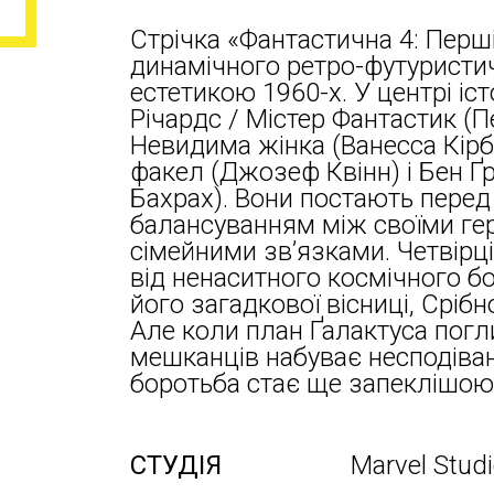
Стрічка «Фантастична 4: Перші
динамічного ретро-футуристич
естетикою 1960-х. У центрі іст
Річардс / Містер Фантастик (
Невидима жінка (Ванесса Кірб
факел (Джозеф Квінн) і Бен Ґр
Бахрах). Вони постають пере
балансуванням між своїми ге
сімейними зв’язками. Четвірц
від ненаситного космічного бо
його загадкової вісниці, Сріб
Але коли план Ґалактуса поглин
мешканців набуває несподіван
боротьба стає ще запеклішою
СТУДІЯ
Marvel Stud