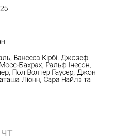
025
ан
ль, Ванесса Кірбі, Джозеф
 Мосс-Бахрах, Ральф Інесон,
ер, Пол Волтер Гаусер, Джон
аташа Ліонн, Сара Найлз та
ЧТ