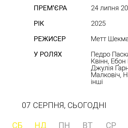
ПРЕМ'ЄРА
24 липня 2
РІК
2025
РЕЖИСЕР
Метт Шекм
У РОЛЯХ
Педро Паска
Квінн, Ебон
Джулія Ґарн
Малковіч, Н
інші
07 СЕРПНЯ, СЬОГОДНІ
СБ
НД
ПН
ВТ
СР