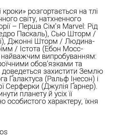
 кроки» розгортається на тлі
ного світу, натхненного
орії – Перша Сім'я Marvel: Рід
Педро Паскаль), Сью Шторм /
і), Джонні Шторм / Людина-
імм / Істота (Ебон Мосс-
д найважчим випробуванням:
роїчними обов’язками та
і доведеться захистити Землю
га Ґалактуса (Ральф Інесон) і
ної Серферки (Джулія Ґарнер).
ути планету й усіх її
о особистого характеру, їхня
ios