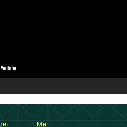
рег
Ми