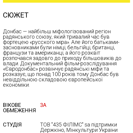
СЮЖЕТ
Донбас — найбільш міфологізований регіон
радянського союзу, який тривалий час був
фортецею «русского міра». Але його батьками-
засновниками були німці, бельгійці, британці,
французи та американці, а його розквіт
розпочався задовго до приходу більшовиків до
влади. Документальний фільм-розслідування
«Євродонбас» розвінчує радянські міфи та
розказує, що понад 100 років тому Донбас був
невіддільною складовою європейської
економіки.
ВІКОВЕ
3А
ОБМЕЖЕННЯ
СТУДІЯ
ТОВ "435 ФІЛlMC" sa підтримки
Держкіно, Мінкультури України