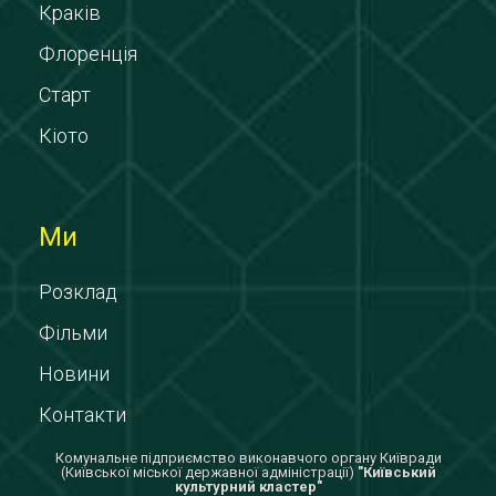
Краків
Флоренція
Старт
Кіото
Ми
Розклад
Фільми
Новини
Контакти
Комунальне підприємство виконавчого органу Київради
(Київської міської державної адміністрації)
"Київський
культурний кластер"