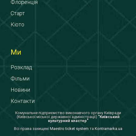
Флоренція
Старт
Кіото
Ми
Розклад
Фільми
Новини
Контакти
Комунальне підприємство виконавчого органу Київради
(Київської міської державної адміністрації)
"Київський
культурний кластер"
Всi права захищенi
Maestro ticket system
та
Kontramarka.ua