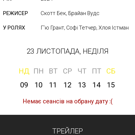
РЕЖИСЕР
Скотт Бек, Брайан Вудс
У РОЛЯХ
Г'ю Грант, Софі Тетчер, Хлоя Істман
23 ЛИСТОПАДА, НЕДІЛЯ
НД
ПН
ВТ
СР
ЧТ
ПТ
СБ
09
10
11
12
13
14
15
Немає сеансів на обрану дату :(
ТРЕЙЛЕР