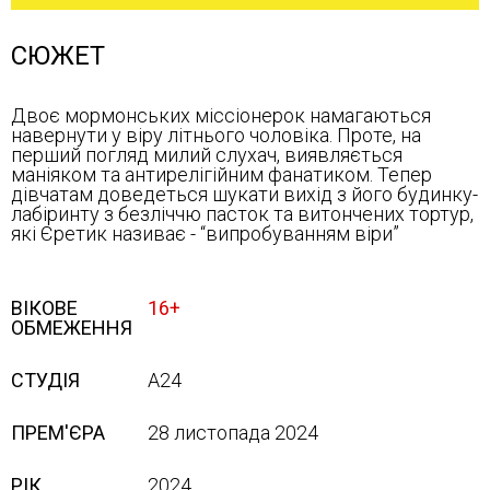
СЮЖЕТ
Двоє мормонських міссіонерок намагаються
навернути у віру літнього чоловіка. Проте, на
перший погляд милий слухач, виявляється
маніяком та антирелігійним фанатиком. Тепер
дівчатам доведеться шукати вихід з його будинку-
лабіринту з безліччю пасток та витончених тортур,
які Єретик називає - “випробуванням віри”
ВІКОВЕ
16+
ОБМЕЖЕННЯ
СТУДІЯ
A24
ПРЕМ'ЄРА
28 листопада 2024
РІК
2024