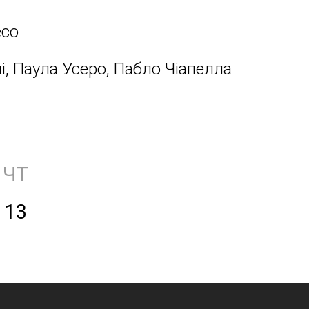
есо
, Паула Усеро, Пабло Чіапелла
ЧТ
13