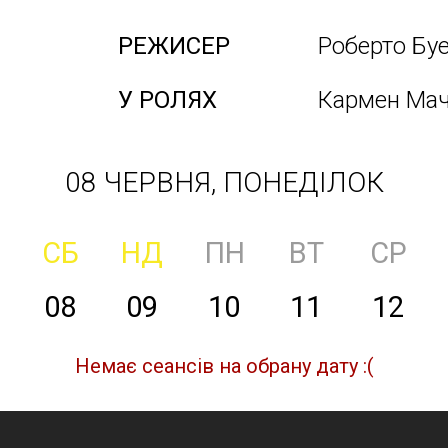
РЕЖИСЕР
Роберто Бу
У РОЛЯХ
Кармен Мачі
08 ЧЕРВНЯ, ПОНЕДІЛОК
СБ
НД
ПН
ВТ
СР
08
09
10
11
12
Немає сеансів на обрану дату :(