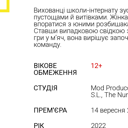
Вихованці школи-інтернату з
пустощами й витівками. Жінка
впоратися з юними розбишака
Ставши випадковою свідкою з
гри у м’яч, вона вирішує зап
команду.
ВІКОВЕ
12+
ОБМЕЖЕННЯ
СТУДІЯ
Mod Producc
S.L., The Nu
ПРЕМ'ЄРА
14 вересня
РІК
2022