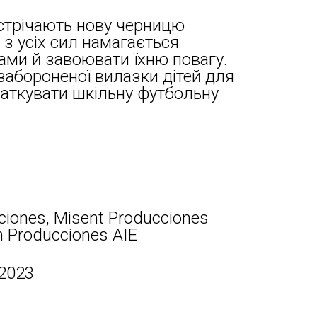
устрічають нову черницю
 з усіх сил намагається
ми й завоювати їхню повагу.
абороненої вилазки дітей для
очаткувати шкільну футбольну
iones, Misent Producciones
n Producciones AIE
 2023