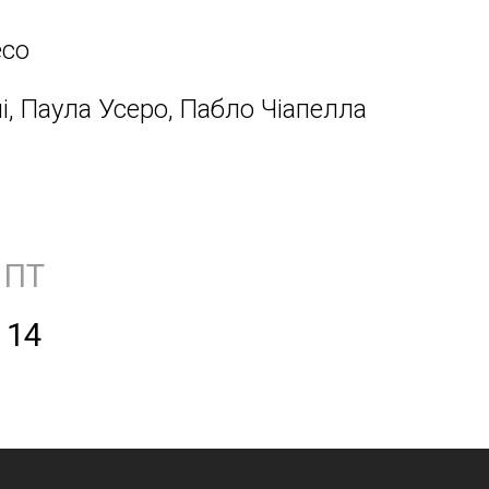
есо
, Паула Усеро, Пабло Чіапелла
ПТ
14