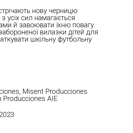
устрічають нову черницю
 з усіх сил намагається
ми й завоювати їхню повагу.
абороненої вилазки дітей для
очаткувати шкільну футбольну
iones, Misent Producciones
n Producciones AIE
 2023