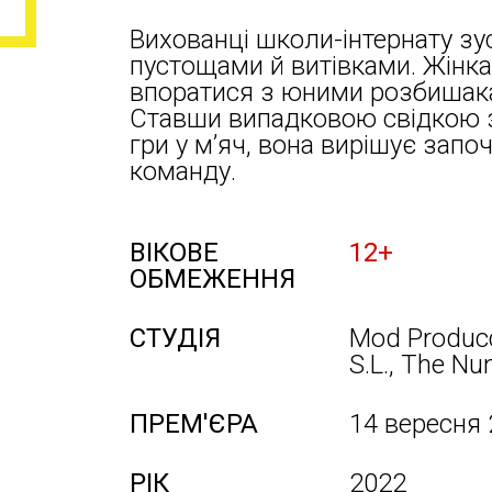
Вихованці школи-інтернату з
пустощами й витівками. Жінка
впоратися з юними розбишака
Ставши випадковою свідкою з
гри у м’яч, вона вирішує зап
команду.
ВІКОВЕ
12+
ОБМЕЖЕННЯ
СТУДІЯ
Mod Producc
S.L., The Nu
ПРЕМ'ЄРА
14 вересня
РІК
2022