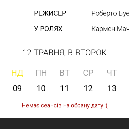
РЕЖИСЕР
Роберто Бу
У РОЛЯХ
Кармен Мачі
12 ТРАВНЯ, ВІВТОРОК
НД
ПН
ВТ
СР
ЧТ
09
10
11
12
13
Немає сеансів на обрану дату :(