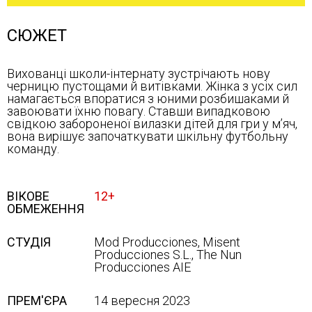
СЮЖЕТ
Вихованці школи-інтернату зустрічають нову
черницю пустощами й витівками. Жінка з усіх сил
намагається впоратися з юними розбишаками й
завоювати їхню повагу. Ставши випадковою
свідкою забороненої вилазки дітей для гри у м’яч,
вона вирішує започаткувати шкільну футбольну
команду.
ВІКОВЕ
12+
ОБМЕЖЕННЯ
СТУДІЯ
Mod Producciones, Misent
Producciones S.L., The Nun
Producciones AIE
ПРЕМ'ЄРА
14 вересня 2023