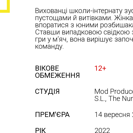
Вихованці школи-інтернату з
пустощами й витівками. Жінка
впоратися з юними розбишака
Ставши випадковою свідкою з
гри у м’яч, вона вирішує зап
команду.
ВІКОВЕ
12+
ОБМЕЖЕННЯ
СТУДІЯ
Mod Producc
S.L., The Nu
ПРЕМ'ЄРА
14 вересня
РІК
2022