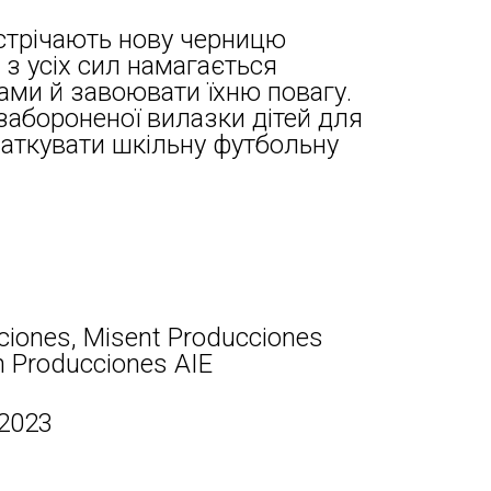
устрічають нову черницю
 з усіх сил намагається
ми й завоювати їхню повагу.
абороненої вилазки дітей для
очаткувати шкільну футбольну
iones, Misent Producciones
n Producciones AIE
 2023