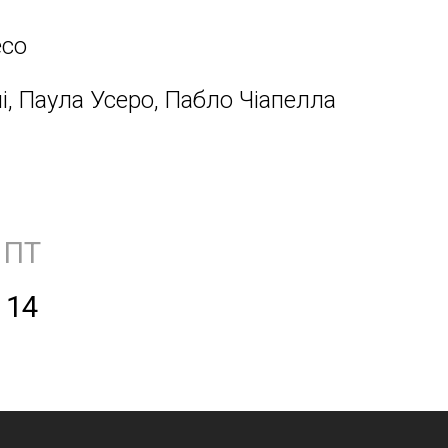
есо
, Паула Усеро, Пабло Чіапелла
ПТ
14