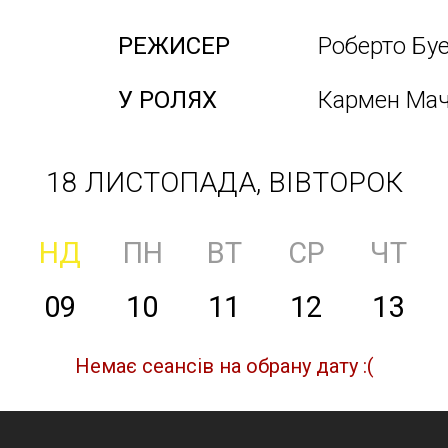
РЕЖИСЕР
Роберто Бу
У РОЛЯХ
Кармен Мачі
18 ЛИСТОПАДА, ВІВТОРОК
НД
ПН
ВТ
СР
ЧТ
09
10
11
12
13
Немає сеансів на обрану дату :(