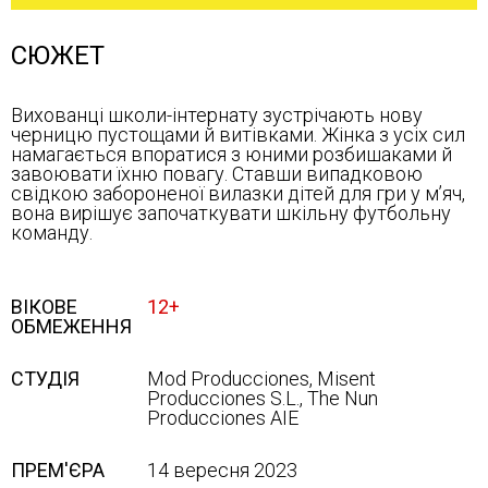
СЮЖЕТ
Вихованці школи-інтернату зустрічають нову
черницю пустощами й витівками. Жінка з усіх сил
намагається впоратися з юними розбишаками й
завоювати їхню повагу. Ставши випадковою
свідкою забороненої вилазки дітей для гри у м’яч,
вона вирішує започаткувати шкільну футбольну
команду.
ВІКОВЕ
12+
ОБМЕЖЕННЯ
СТУДІЯ
Mod Producciones, Misent
Producciones S.L., The Nun
Producciones AIE
ПРЕМ'ЄРА
14 вересня 2023