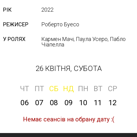
РІК
2022
РЕЖИСЕР
Роберто Буесо
У РОЛЯХ
Кармен Мачі, Паула Усеро, Пабло
Чіапелла
26 КВІТНЯ, СУБОТА
ЧТ
ПТ
СБ
НД
ПН
ВТ
СР
06
07
08
09
10
11
12
Немає сеансів на обрану дату :(