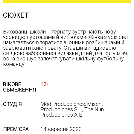
СЮЖЕТ
Вихованці школи-інтернату зустрічають нову
черницю пустощами й витівками. Жінка з усіх сил
намагається впоратися з юними розбишаками й
завоювати їхню повагу. Ставши випадковою
свідкою забороненої вилазки дітей для гри у м’яч,
вона вирішує започаткувати шкільну футбольну
команду.
ВІКОВЕ
12+
ОБМЕЖЕННЯ
СТУДІЯ
Mod Producciones, Misent
Producciones S.L., The Nun
Producciones AIE
ПРЕМ'ЄРА
14 вересня 2023