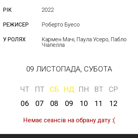
РІК
2022
РЕЖИСЕР
Роберто Буесо
У РОЛЯХ
Кармен Мачі, Паула Усеро, Пабло
Чіапелла
09 ЛИСТОПАДА, СУБОТА
ЧТ
ПТ
СБ
НД
ПН
ВТ
СР
06
07
08
09
10
11
12
Немає сеансів на обрану дату :(