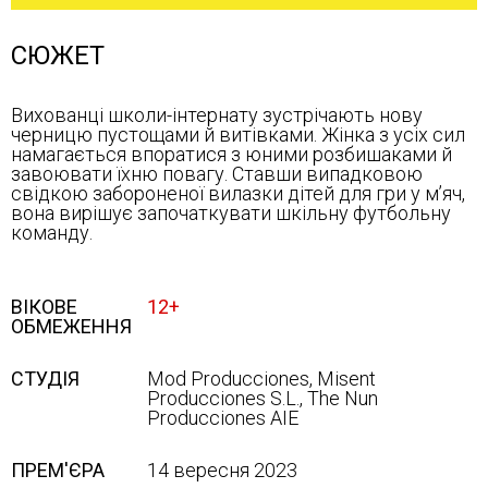
СЮЖЕТ
Вихованці школи-інтернату зустрічають нову
черницю пустощами й витівками. Жінка з усіх сил
намагається впоратися з юними розбишаками й
завоювати їхню повагу. Ставши випадковою
свідкою забороненої вилазки дітей для гри у м’яч,
вона вирішує започаткувати шкільну футбольну
команду.
ВІКОВЕ
12+
ОБМЕЖЕННЯ
СТУДІЯ
Mod Producciones, Misent
Producciones S.L., The Nun
Producciones AIE
ПРЕМ'ЄРА
14 вересня 2023