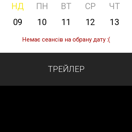
НД
ПН
ВТ
СР
ЧТ
09
10
11
12
13
Немає сеансів на обрану дату :(
ТРЕЙЛЕР