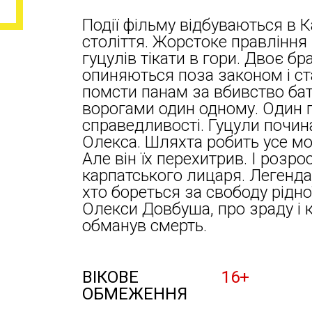
Події фільму відбуваються в К
століття. Жорстоке правлінн
гуцулів тікати в гори. Двоє бр
опиняються поза законом і с
помсти панам за вбивство бат
ворогами один одному. Один п
справедливості. Гуцули почи
Олекса. Шляхта робить усе м
Але він їх перехитрив. І розр
карпатського лицаря. Легенда
хто бореться за свободу рідно
Олекси Довбуша, про зраду і кр
обманув смерть.
ВІКОВЕ
16+
ОБМЕЖЕННЯ