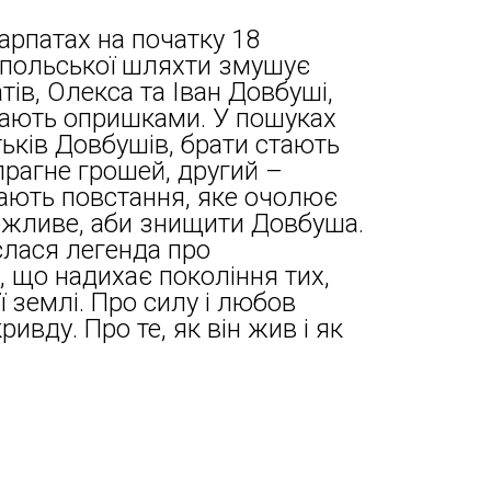
арпатах на початку 18
я польської шляхти змушує
атів, Олекса та Іван Довбуші,
тають опришками. У пошуках
ьків Довбушів, брати стають
рагне грошей, другий –
нають повстання, яке очолює
ожливе, аби знищити Довбуша.
ослася легенда про
, що надихає покоління тих,
ї землі. Про силу і любов
ивду. Про те, як він жив і як