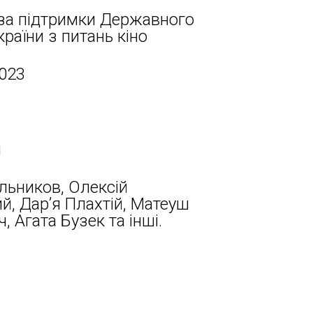
 за підтримки Державного
країни з питань кіно
2023
н
льников, Олексій
й, Дар’я Плахтій, Матеуш
, Агата Бузек та інші.