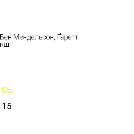
, Бен Мендельсон, Ґаретт
інші
СБ
15