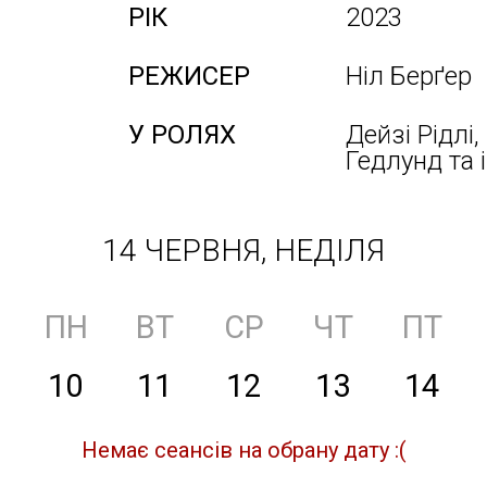
РІК
2023
РЕЖИСЕР
Ніл Берґер
У РОЛЯХ
Дейзі Рідлі
Гедлунд та 
14 ЧЕРВНЯ, НЕДІЛЯ
ПН
ВТ
СР
ЧТ
ПТ
10
11
12
13
14
Немає сеансів на обрану дату :(