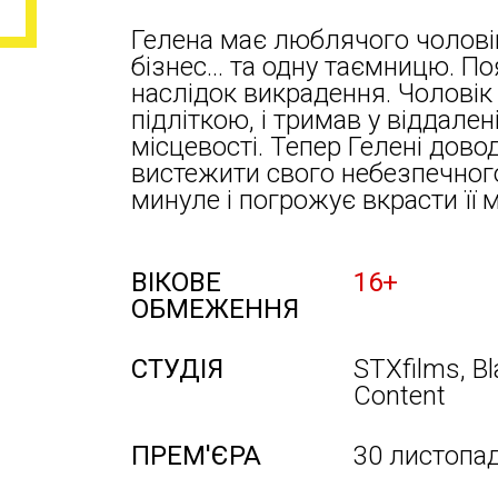
Гелена має люблячого чоловік
бізнес… та одну таємницю. Поя
наслідок викрадення. Чоловік 
підліткою, і тримав у віддален
місцевості. Тепер Гелені дово
вистежити свого небезпечного
минуле і погрожує вкрасти її 
ВІКОВЕ
16+
ОБМЕЖЕННЯ
СТУДІЯ
STXfilms, B
Content
ПРЕМ'ЄРА
30 листопа