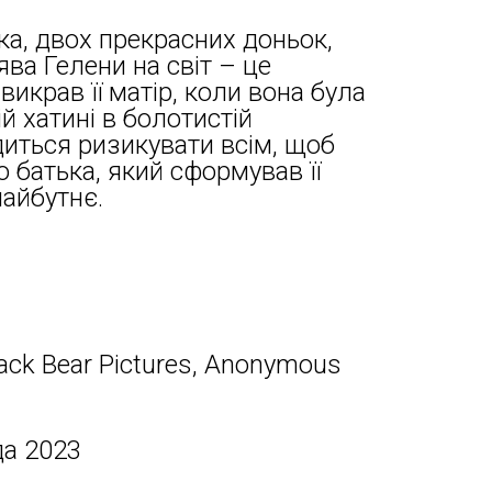
а, двох прекрасних доньок,
ва Гелени на світ – це
викрав її матір, коли вона була
ій хатині в болотистій
диться ризикувати всім, щоб
 батька, який сформував її
майбутнє.
lack Bear Pictures, Anonymous
да 2023