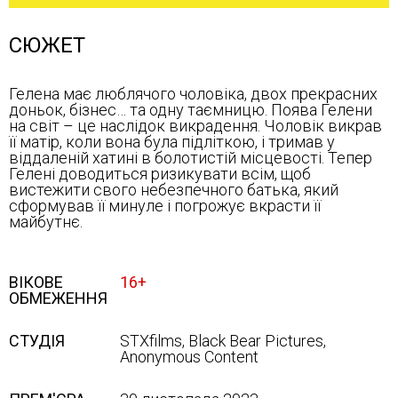
СЮЖЕТ
Гелена має люблячого чоловіка, двох прекрасних
доньок, бізнес… та одну таємницю. Поява Гелени
на світ – це наслідок викрадення. Чоловік викрав
її матір, коли вона була підліткою, і тримав у
віддаленій хатині в болотистій місцевості. Тепер
Гелені доводиться ризикувати всім, щоб
вистежити свого небезпечного батька, який
сформував її минуле і погрожує вкрасти її
майбутнє.
ВІКОВЕ
16+
ОБМЕЖЕННЯ
СТУДІЯ
STXfilms, Black Bear Pictures,
Anonymous Content