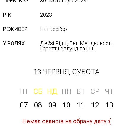
ПРЕМ'ЄРА
30 листопада 2023
РІК
2023
РЕЖИСЕР
Ніл Берґер
У РОЛЯХ
Дейзі Рідлі, Бен Мендельсон,
Ґаретт Гедлунд та інші
13 ЧЕРВНЯ, СУБОТА
ПТ
СБ
НД
ПН
ВТ
СР
ЧТ
07
08
09
10
11
12
13
Немає сеансів на обрану дату :(