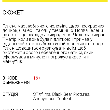
СЮЖЕТ
Гелена має люблячого чоловіка, двох прекрасних
доньок, бізнес… та одну таємницю. Поява Гелени
на світ – це наслідок викрадення. Чоловік викрав
її матір, коли вона була підліткою, і тримав у
віддаленій хатині в болотистій місцевості. Тепер
Гелені доводиться ризикувати всім, щоб
вистежити свого небезпечного батька, який
сформував її минуле і погрожує вкрасти її
майбутнє.
ВІКОВЕ
16+
ОБМЕЖЕННЯ
СТУДІЯ
STXfilms, Black Bear Pictures,
Anonymous Content