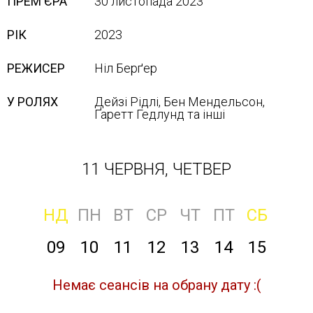
ПРЕМ'ЄРА
30 листопада 2023
РІК
2023
РЕЖИСЕР
Ніл Берґер
У РОЛЯХ
Дейзі Рідлі, Бен Мендельсон,
Ґаретт Гедлунд та інші
11 ЧЕРВНЯ, ЧЕТВЕР
НД
ПН
ВТ
СР
ЧТ
ПТ
СБ
09
10
11
12
13
14
15
Немає сеансів на обрану дату :(