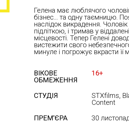
Гелена має люблячого чоловік
бізнес… та одну таємницю. Поя
наслідок викрадення. Чоловік 
підліткою, і тримав у віддален
місцевості. Тепер Гелені дово
вистежити свого небезпечного
минуле і погрожує вкрасти її 
ВІКОВЕ
16+
ОБМЕЖЕННЯ
СТУДІЯ
STXfilms, B
Content
ПРЕМ'ЄРА
30 листопа