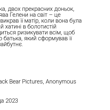
а, двох прекрасних доньок,
ва Гелени на світ – це
викрав її матір, коли вона була
ій хатині в болотистій
диться ризикувати всім, щоб
 батька, який сформував її
майбутнє.
lack Bear Pictures, Anonymous
да 2023