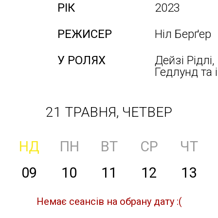
РІК
2023
РЕЖИСЕР
Ніл Берґер
У РОЛЯХ
Дейзі Рідлі
Гедлунд та 
21 ТРАВНЯ, ЧЕТВЕР
НД
ПН
ВТ
СР
ЧТ
09
10
11
12
13
Немає сеансів на обрану дату :(