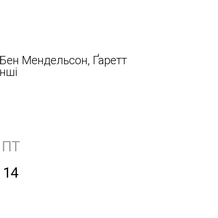
, Бен Мендельсон, Ґаретт
інші
ПТ
14